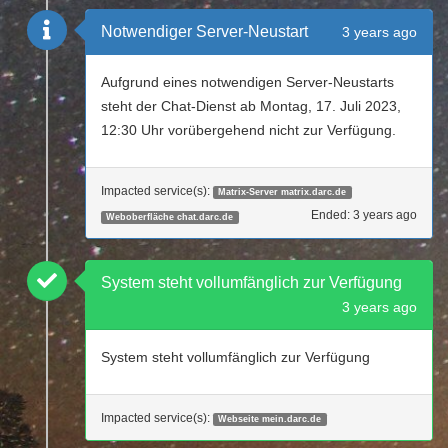
Notwendiger Server-Neustart
3 years ago
Aufgrund eines notwendigen Server-Neustarts
steht der Chat-Dienst ab Montag, 17. Juli 2023,
12:30 Uhr vorübergehend nicht zur Verfügung.
Impacted service(s):
Matrix-Server matrix.darc.de
Ended:
3 years ago
Weboberfläche chat.darc.de
System steht vollumfänglich zur Verfügung
3 years ago
System steht vollumfänglich zur Verfügung
Impacted service(s):
Webseite mein.darc.de