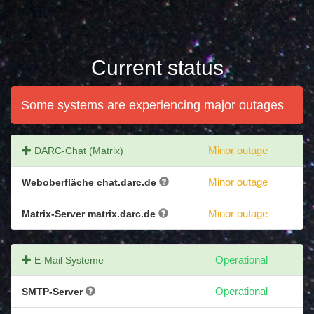
Current status
Some systems are experiencing major outages
DARC-Chat (Matrix)
Minor outage
Weboberfläche chat.darc.de
Minor outage
Matrix-Server matrix.darc.de
Minor outage
E-Mail Systeme
Operational
SMTP-Server
Operational