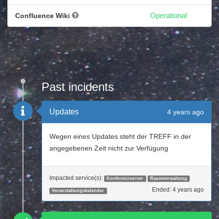
Confluence Wiki
Operational
Past incidents
Updates
4 years ago
Wegen eines Updates steht der TREFF in der
angegebenen Zeit nicht zur Verfügung
Impacted service(s):
Konferenzserver
Raumverwaltung
Ended:
4 years ago
Veranstaltungskalender