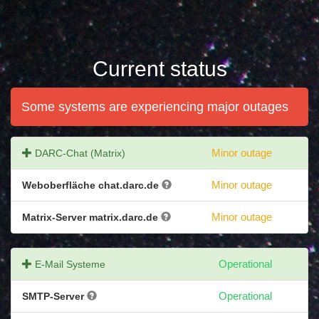
Current status
Some systems are experiencing major outages
DARC-Chat (Matrix)
Minor outage
Weboberfläche chat.darc.de
Minor outage
Matrix-Server matrix.darc.de
Minor outage
E-Mail Systeme
Operational
SMTP-Server
Operational