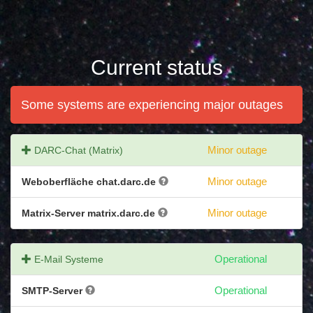
Current status
Some systems are experiencing major outages
DARC-Chat (Matrix)
Minor outage
Weboberfläche chat.darc.de
Minor outage
Matrix-Server matrix.darc.de
Minor outage
E-Mail Systeme
Operational
SMTP-Server
Operational