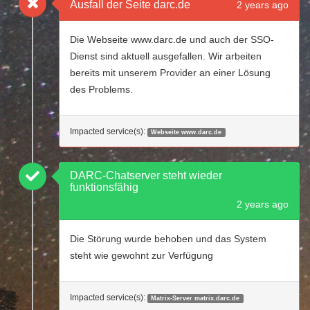
Ausfall der Seite darc.de
2 years ago
Die Webseite www.darc.de und auch der SSO-
Dienst sind aktuell ausgefallen. Wir arbeiten
bereits mit unserem Provider an einer Lösung
des Problems.
Impacted service(s):
Webseite www.darc.de
DARC-Chatserver steht wieder
funktionsfähig
2 years ago
Die Störung wurde behoben und das System
steht wie gewohnt zur Verfügung
Impacted service(s):
Matrix-Server matrix.darc.de