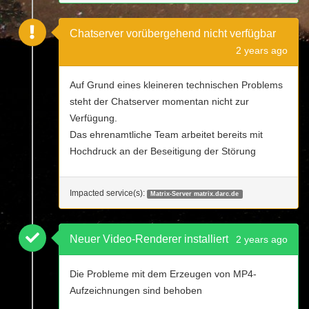
Chatserver vorübergehend nicht verfügbar
2 years ago
Auf Grund eines kleineren technischen Problems
steht der Chatserver momentan nicht zur
Verfügung.
Das ehrenamtliche Team arbeitet bereits mit
Hochdruck an der Beseitigung der Störung
Impacted service(s):
Matrix-Server matrix.darc.de
Neuer Video-Renderer installiert
2 years ago
Die Probleme mit dem Erzeugen von MP4-
Aufzeichnungen sind behoben